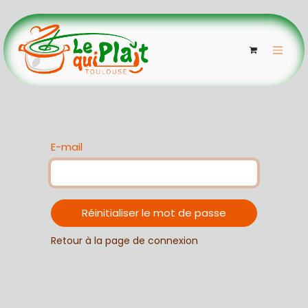
Se rendre au contenu
E-mail
Réinitialiser le mot de passe
Retour à la page de connexion